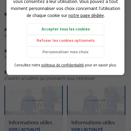
vous consentez à leur utilisation. Vous pouvez à tout
ines d'expertises
moment personnaliser vos choix concernant l'utilisation
Retour aux actualités
de chaque cookie sur
notre page dédiée
.
s engagements
Accepter tous les cookies
Actualité précédente
En images
Restez infor
Informations utiles
Refuser les cookies optionnels
Actualités
INSCRIPTION NEWSL
Actualité suivante
Personnaliser mes choix
Informations utiles
Avis
Consultez notre
politique de confidentialité
pour en savoir plus.
LYS SERVICE
Contact
Récemment
D'autres actualités qui pourraient vous intéresser
Informations utiles
Informations utiles
VOIR L'ACTUALITÉ
VOIR L'ACTUALITÉ