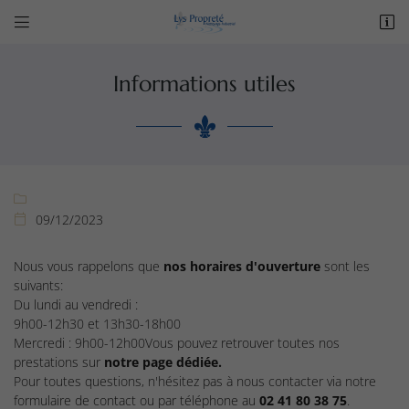


La Caillerie
49380 TERRANJOU
02 41 80 38 75
Informations utiles

09/12/2023

Nous vous rappelons que
nos horaires d'ouverture
sont les
Adresse email de réception

suivants:
Du lundi au vendredi :
9h00-12h30 et 13h30-18h00
Recopier le code ci-contre

Mercredi : 9h00-12h00Vous pouvez retrouver toutes nos
prestations sur
notre page dédiée.
Rafraîchir le captcha

Pour toutes questions, n'hésitez pas à nous contacter via notre
formulaire de contact ou par téléphone au
02 41 80 38 75
.